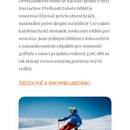
Devíti jamkové hřiště se nachází přímo v obci
Harrachov. Předností tohoto hřiště je
omezená (řízená) průchodnost hráčů,
maximální počet skupin na hřišti je 7, to zajistí
každému hráči dostatek soukromí a klidu pro
svou hru. Jsme jediným hřištěm v Krkonoších
s nainstalovanými odpališti pro nejmenší
golfisty v rámci projektu rodinný golf, děti se
tak stávají rovnocennými partnery svých
rodičů.
Sjezdové a snowboarding