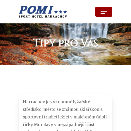
Skip
Menu
to
Close
main
Menu
content
Tipy pro Vás
Harrachov je významné lyžařské
středisko, město se známou sklářskou a
sportovní tradicí ležící v malebném údolí
říčky Mumlavy v nejzápadnější části