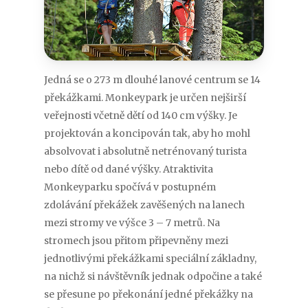
Jedná se o 273 m dlouhé lanové centrum se 14
překážkami. Monkeypark je určen nejširší
veřejnosti včetně dětí od 140 cm výšky. Je
projektován a koncipován tak, aby ho mohl
absolvovat i absolutně netrénovaný turista
nebo dítě od dané výšky. Atraktivita
Monkeyparku spočívá v postupném
zdolávání překážek zavěšených na lanech
mezi stromy ve výšce 3 – 7 metrů. Na
stromech jsou přitom připevněny mezi
jednotlivými překážkami speciální základny,
na nichž si návštěvník jednak odpočine a také
se přesune po překonání jedné překážky na