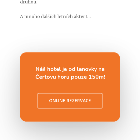
druhou.
A mnoho dalších letních aktivit…
Náš hotel je od lanovky na
Čertovu horu pouze 150m!
ONLINE REZERVACE