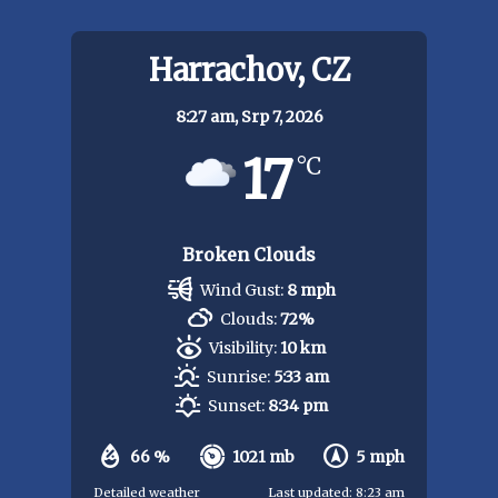
Harrachov, CZ
8:27 am,
Srp 7, 2026
17
°C
Broken Clouds
Wind Gust:
8 mph
Clouds:
72%
Visibility:
10 km
Sunrise:
5:33 am
Sunset:
8:34 pm
66 %
1021 mb
5 mph
Detailed weather
Last updated: 8:23 am