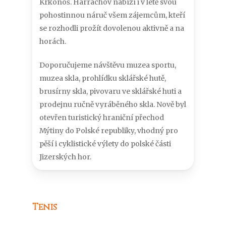
Krkonoš. Harrachov nabízí i v létě svou
pohostinnou náruč všem zájemcům, kteří
se rozhodli prožít dovolenou aktivně a na
horách.
Doporučujeme návštěvu muzea sportu,
muzea skla, prohlídku sklářské hutě,
brusírny skla, pivovaru ve sklářské huti a
prodejnu ručně vyráběného skla. Nově byl
otevřen turistický hraniční přechod
Mýtiny do Polské republiky, vhodný pro
pěší i cyklistické výlety do polské části
Jizerských hor.
Tenis