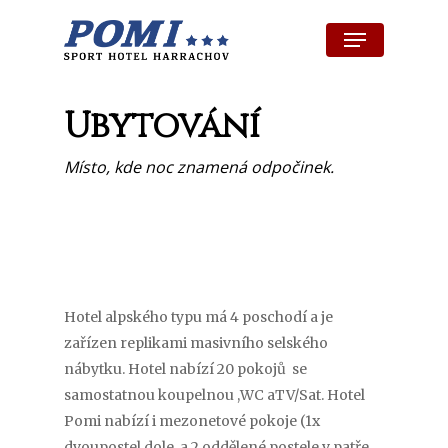
Skip
Menu
to
Close
main
Menu
content
Ubytování
Místo, kde noc znamená odpočinek.
Hotel alpského typu má 4 poschodí a je
zařízen replikami masivního selského
nábytku. Hotel nabízí 20 pokojů se
samostatnou koupelnou ,WC aTV/Sat. Hotel
Pomi nabízí i mezonetové pokoje (1x
dvoupostel dole, a 2 oddělené postele v patře