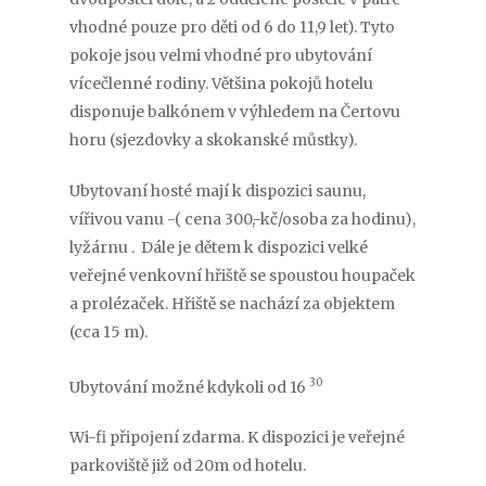
vhodné pouze pro děti od 6 do 11,9 let). Tyto
pokoje jsou velmi vhodné pro ubytování
vícečlenné rodiny. Většina pokojů hotelu
disponuje balkónem v výhledem na Čertovu
horu (sjezdovky a skokanské můstky).
Ubytovaní hosté mají k dispozici saunu,
vířivou vanu -( cena 300,-kč/osoba za hodinu),
lyžárnu . Dále je dětem k dispozici velké
veřejné venkovní hřiště se spoustou houpaček
a prolézaček. Hřiště se nachází za objektem
(cca 15 m).
30
Ubytování možné kdykoli od 16
Wi-fi připojení zdarma. K dispozici je veřejné
parkoviště již od 20m od hotelu.