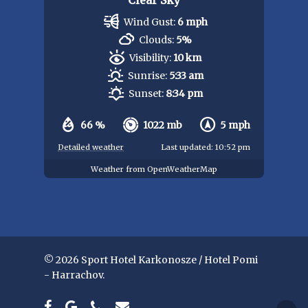
Clear Sky
Wind Gust:
6 mph
Clouds:
5%
Visibility:
10 km
Sunrise:
5:33 am
Sunset:
8:34 pm
66 %
1022 mb
5 mph
Detailed weather
Last updated: 10:52 pm
Weather from OpenWeatherMap
© 2026 Sport Hotel Karkonosze / Hotel Pomi
- Harrachov.
facebook
google-
phone
email