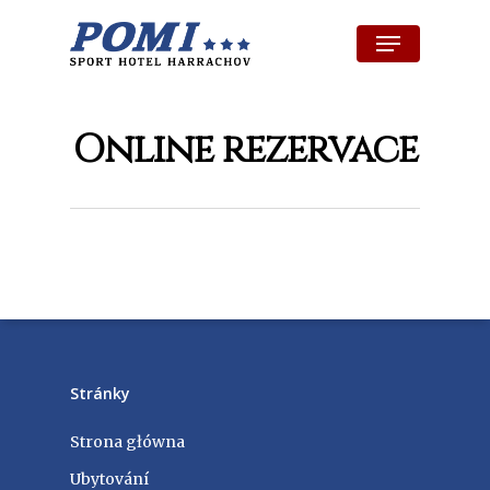
Skip
Menu
to
Close
main
Menu
content
Online rezervace
Stránky
Strona główna
Ubytování